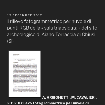
PUBLIÉ
19 DÉCEMBRE 2017
LE
Il rilievo fotogrammetrico per nuvole di
punti RGB della « sala triabsidata » del sito
archeologico di Aiano-Torraccia di Chiusi
(SI)
A. ARRIGHETTI, M. CAVALIERI.
2012. Il rilievo fotogrammetrico per nuvole di