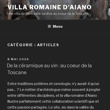
Aller
VILLA ROMAINE D'AIANO
au
Une villa de l'Antiquité tardive au coeur de la Toscane
contenu
principal
Menu
CATÉGORIE : ARTICLES
PUBLIÉ
8 MAI 2026
LE
De la céramique au vin : au coeur de la
Toscane
Entre traditions potières et oenologie, n’y aurait-il qu’un
pas… ? Le métier d’archéologue mène souvent à jongler
entre différentes disciplines, et la villa romaine d’Aiano
illustre parfaitement cette collaboration scientifi que et
cette passion partagée. Le site, sis dans la vallée du