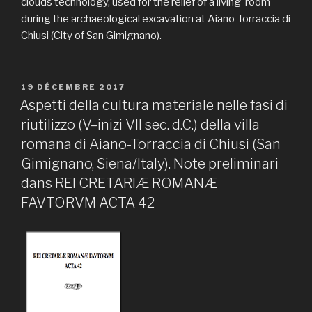
clouds technology, used for the relief of a living-room
during the archaeological excavation at Aiano-Torraccia di
Chiusi (City of San Gimignano).
PUBLIÉ
19 DÉCEMBRE 2017
LE
Aspetti della cultura materiale nelle fasi di
riutilizzo (V–inizi VII sec. d.C.) della villa
romana di Aiano-Torraccia di Chiusi (San
Gimignano, Siena/Italy). Note preliminari
dans REI CRETARIÆ ROMANÆ
FAVTORVM ACTA 42