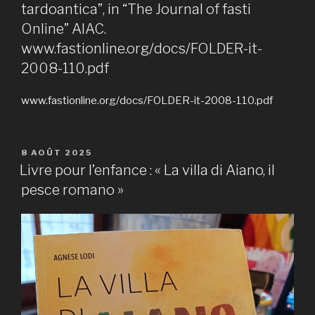
tardoantica”, in “The Journal of fasti
Online” AIAC.
www.fastionline.org/docs/FOLDER-it-
2008-110.pdf
www.fastionline.org/docs/FOLDER-it-2008-110.pdf
PUBLIÉ
8 AOÛT 2025
LE
Livre pour l’enfance : « La villa di Aiano, il
pesce romano »