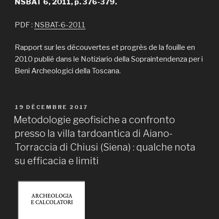
NSBAT 6, 2011, p. 376-379.
PDF :
NSBAT-6-2011
Rapport sur les découvertes et progrès de la fouille en
2010 publié dans le Notiziario della Sopraintendenza per i
Beni Archeologici della Toscana.
PUBLIÉ
19 DÉCEMBRE 2017
LE
Metodologie geofisiche a confronto
presso la villa tardoantica di Aiano-
Torraccia di Chiusi (Siena) : qualche nota
su efficacia e limiti