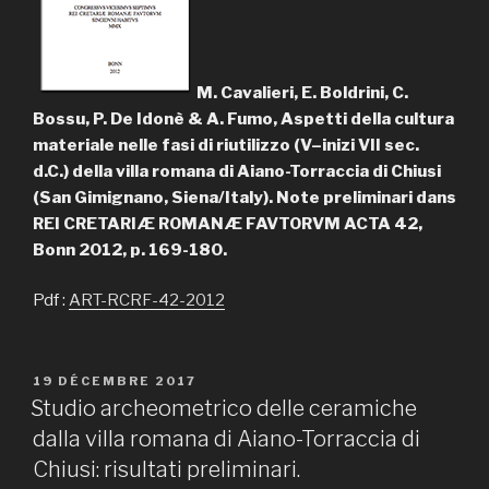
M. Cavalieri, E. Boldrini, C.
Bossu, P. De Idonè & A. Fumo, Aspetti della cultura
materiale nelle fasi di riutilizzo (V–inizi VII sec.
d.C.) della villa romana di Aiano-Torraccia di Chiusi
(San Gimignano, Siena/Italy). Note preliminari dans
REI CRETARIÆ ROMANÆ FAVTORVM ACTA 42,
Bonn 2012, p. 169-180.
Pdf :
ART-RCRF-42-2012
PUBLIÉ
19 DÉCEMBRE 2017
LE
Studio archeometrico delle ceramiche
dalla villa romana di Aiano-Torraccia di
Chiusi: risultati preliminari.