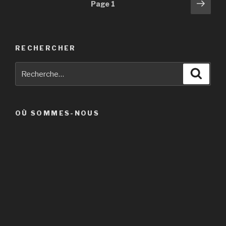
Navigation
Pag
Page
1
suiv
des
articles
RECHERCHER
Recherche
Reche
pour
:
OÙ SOMMES-NOUS