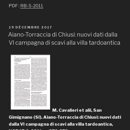
PDF :
RB-5-2011
PUBLIÉ
19 DÉCEMBRE 2017
LE
Aiano-Torraccia di Chiusi: nuovi dati dalla
VI campagna di scavi alla villa tardoantica
M. Cavalieri et alii, San
Gimignano (SI). Aiano-Torraccia di Chiusi: nuovi dati
dalla VI campagna di scavi alla villa tardoantica,