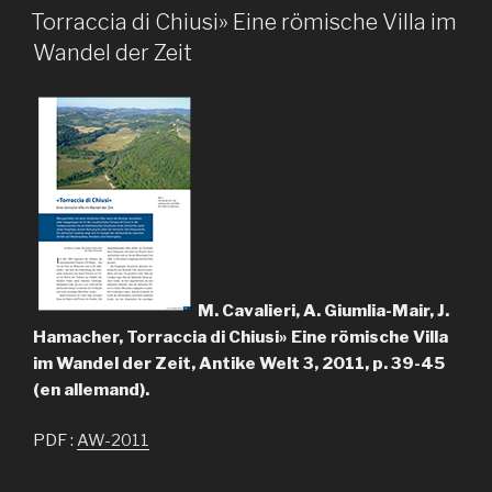
LE
Torraccia di Chiusi» Eine römische Villa im
Wandel der Zeit
M. Cavalieri, A. Giumlia-Mair, J.
Hamacher, Torraccia di Chiusi» Eine römische Villa
im Wandel der Zeit, Antike Welt 3, 2011, p. 39-45
(en allemand).
PDF :
AW-2011