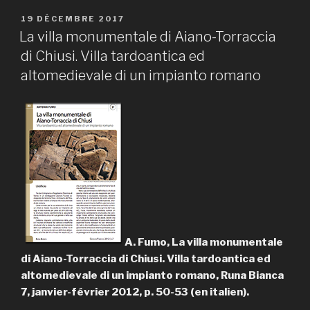
PUBLIÉ
19 DÉCEMBRE 2017
LE
La villa monumentale di Aiano-Torraccia
di Chiusi. Villa tardoantica ed
altomedievale di un impianto romano
A. Fumo, La villa monumentale
di Aiano-Torraccia di Chiusi. Villa tardoantica ed
altomedievale di un impianto romano, Runa Bianca
7, janvier-février 2012, p. 50-53 (en italien).