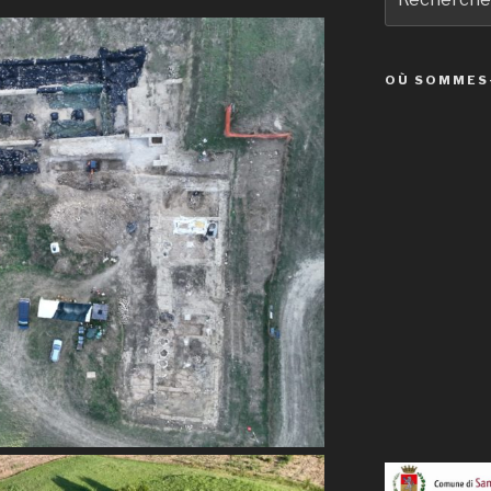
pour
:
OÙ SOMMES