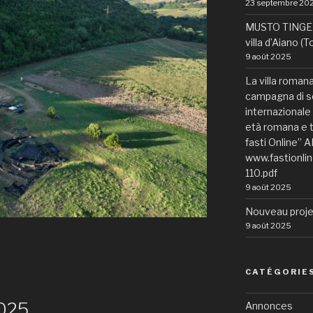
23 septembre 20
MUSTO TINGE N
villa d’Aiano (
9 août 2025
La villa romana 
campagna di sc
internazionale “
età romana e t
fasti Online” A
www.fastionli
110.pdf
9 août 2025
Nouveau proje
9 août 2025
CATÉGORIE
2025
Annonces