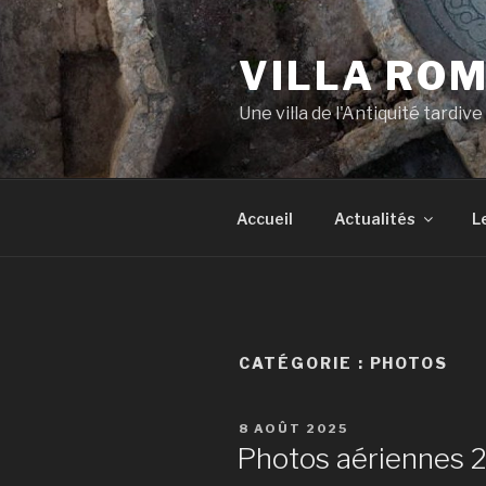
Aller
au
VILLA ROM
contenu
principal
Une villa de l'Antiquité tardiv
Accueil
Actualités
L
CATÉGORIE : PHOTOS
PUBLIÉ
8 AOÛT 2025
LE
Photos aériennes 