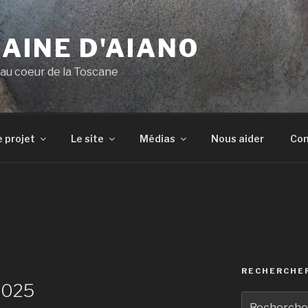
AINE D'AIANO
e au coeur de la Toscane
e projet
Le site
Médias
Nous aider
Con
RECHERCHE
2025
Recherche