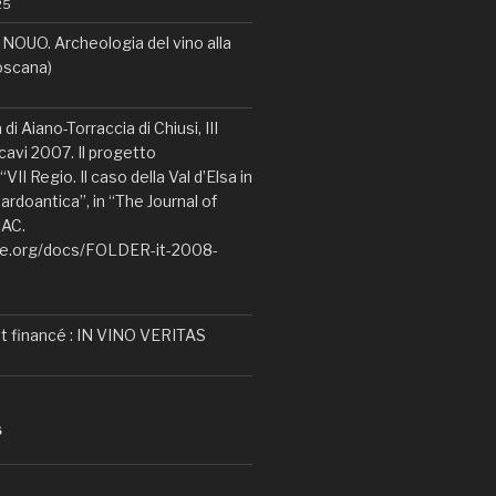
25
OUO. Archeologia del vino alla
Toscana)
di Aiano-Torraccia di Chiusi, III
avi 2007. Il progetto
VII Regio. Il caso della Val d’Elsa in
ardoantica”, in “The Journal of
IAC.
ne.org/docs/FOLDER-it-2008-
t financé : IN VINO VERITAS
S