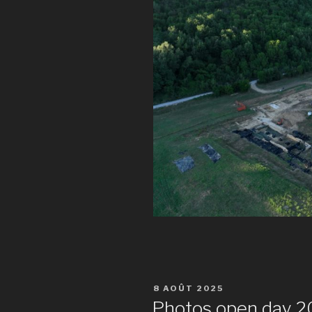
PUBLIÉ
8 AOÛT 2025
LE
Photos open day 