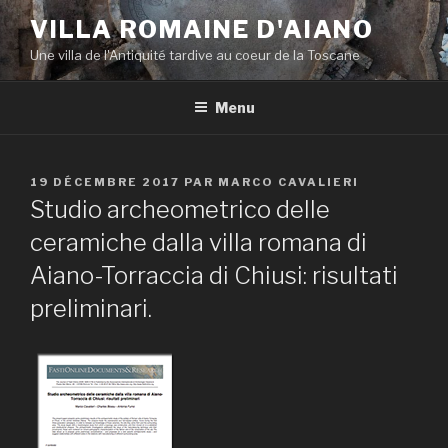
Aller
VILLA ROMAINE D'AIANO
au
Une villa de l'Antiquité tardive au coeur de la Toscane
contenu
principal
Menu
PUBLIÉ
19 DÉCEMBRE 2017
PAR
MARCO CAVALIERI
LE
Studio archeometrico delle
ceramiche dalla villa romana di
Aiano-Torraccia di Chiusi: risultati
preliminari.