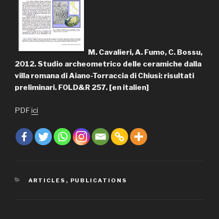
M. Cavalieri, A. Fumo, C. Bossu,
2012. Studio archeometrico delle ceramiche dalla
villa romana di Aiano-Torraccia di Chiusi: risultati
preliminari. FOLD&R 257. [en italien]
PDF
ici
CATÉGORIES
ARTICLES
,
PUBLICATIONS