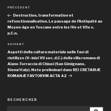
Navigation
PRÉCÉDENT
Article
de
précédent
Destruction, transformation et
l’article
refonctionnalisation. Le passage de l’Antiquité au
Moyen-âge en Toscane entre les IVe et VIIe s.
p.C.n.
SUIVANT
Article
suivant
Aspetti della cultura materiale nelle fasi di
riutilizzo (V–inizi VII sec. d.C.) della villa romana di
Aiano-Torraccia di Chiusi (San Gimignano,
Siena/Italy). Note preliminari dans REI CRETARIÆ
ROMANÆ FAVTORVM ACTA 42
RECHERCHER
Recherche