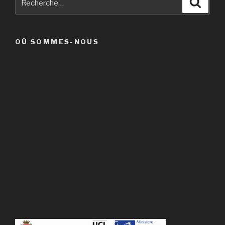
Reche
pour
:
OÙ SOMMES-NOUS