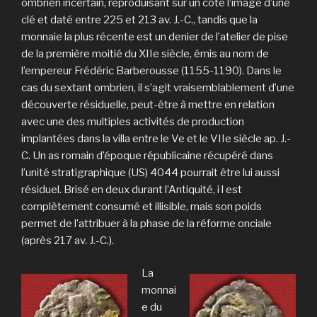
ombrien incertain, reproduisant sur un côté l’image d’une
clé et daté entre 225 et 213 av. J.-C., tandis que la
monnaie la plus récente est un denier de l’atelier de pise
de la première moitié du XIIe siècle, émis au nom de
l’empereur Frédéric Barberousse (1155-1190). Dans le
cas du sextant ombrien, il s’agit vraisemblablement d’une
découverte résiduelle, peut-être à mettre en relation
avec une des multiples activités de production
implantées dans la villa entre le Ve et le VIIe siècle ap. J.-
C. Un as romain d’époque républicaine récupéré dans
l’unité stratigraphique (US) 4044 pourrait être lui aussi
résiduel. Brisé en deux durant l’Antiquité, i l est
complètement consumé et illisible, mais son poids
permet de l’attribuer à la phase de la réforme onciale
(après 217 av. J.-C.).
La
monnai
e du