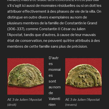
s’il s’agit ici aussi de monnaies résiduelles ou si on doit les
attribuer effectivement à des phases de vie de la villa. On
distingue en outre divers exemplaires au nom de
plusieurs membres de la famille de Constantin le Grand
(306-337), comme Constantin II César ou Julien
l’Apostat, tandis que d’autres, à cause de leur mauvais
état de conservation, ne peuvent qu’être attribués à des
membres de cette famille sans plus de précision.
D’autr
es
monnai
es
sont
au nom
de
Valenti
AE 3 de Julien l’Apostat
AE 3 de Julien l’Apostat
nien
(droit)
(revers)