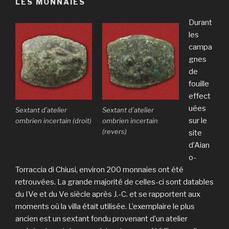
LES MONNAIES
Durant
les
campa
gnes
de
fouille
effect
uées
Sextant d’atelier
Sextant d’atelier
sur le
ombrien incertain (droit)
ombrien incertain
(revers)
site
d’Aian
o-
Torraccia di Chiusi, environ 200 monnaies ont été
retrouvées. La grande majorité de celles-ci sont datables
du IVe et du Ve siècle après J.-C. et se rapportent aux
moments où la villa était utilisée. L’exemplaire le plus
ancien est un sextant fondu provenant d’un atelier