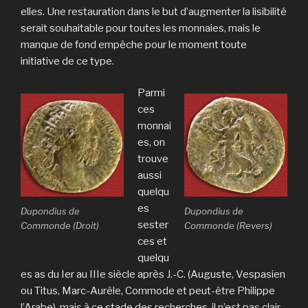
elles. Une restauration dans le but d’augmenter la lisibilité
serait souhaitable pour toutes les monnaies, mais le
manque de fond empêche pour le moment toute
initiative de ce type.
Parmi
ces
monnai
es, on
trouve
aussi
quelqu
es
Dupondius de
Dupondius de
sester
Commonde (Droit)
Commonde (Revers)
ces et
quelqu
es as du Ier au IIIe siècle après J.-C. (Auguste, Vespasien
ou Titus, Marc-Aurèle, Commode et peut-être Philippe
l’Arabe), mais à ce stade des recherches, il n’est pas clair