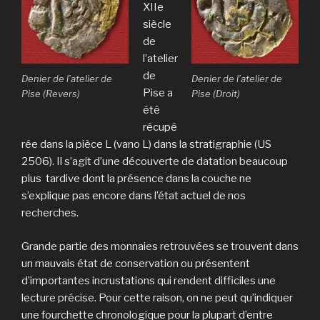
XIIe
siècle
de
l’atelier
de
Denier de l’atelier de
Denier de l’atelier de
Pise a
Pise (Revers)
Pise (Droit)
été
récupé
rée dans la pièce L (vano L) dans la stratigraphie (US
2506). Il s’agit d’une découverte de datation beaucoup
plus tardive dont la présence dans la couche ne
s’explique pas encore dans l’état actuel de nos
recherches.
Grande partie des monnaies retrouvées se trouvent dans
un mauvais état de conservation ou présentent
d’importantes incrustations qui rendent difficiles une
lecture précise. Pour cette raison, on ne peut qu’indiquer
une fourchette chronologique pour la plupart d’entre