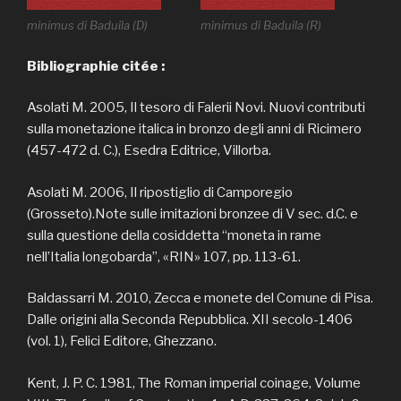
minimus di Baduila (D)
minimus di Baduila (R)
Bibliographie citée :
Asolati M. 2005, Il tesoro di Falerii Novi. Nuovi contributi
sulla monetazione italica in bronzo degli anni di Ricimero
(457-472 d. C.), Esedra Editrice, Villorba.
Asolati M. 2006, Il ripostiglio di Camporegio
(Grosseto).Note sulle imitazioni bronzee di V sec. d.C. e
sulla questione della cosiddetta “moneta in rame
nell’Italia longobarda”, «RIN» 107, pp. 113-61.
Baldassarri M. 2010, Zecca e monete del Comune di Pisa.
Dalle origini alla Seconda Repubblica. XII secolo-1406
(vol. 1), Felici Editore, Ghezzano.
Kent, J. P. C. 1981, The Roman imperial coinage, Volume