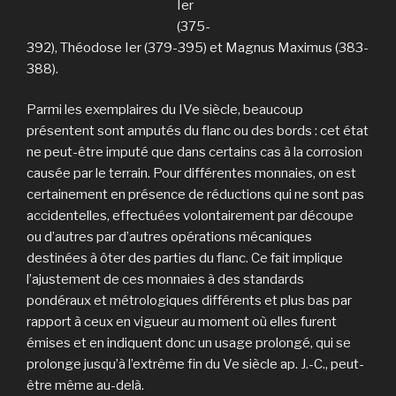
Ier
(375-
392), Théodose Ier (379-395) et Magnus Maximus (383-
388).
Parmi les exemplaires du IVe siècle, beaucoup
présentent sont amputés du flanc ou des bords : cet état
ne peut-être imputé que dans certains cas à la corrosion
causée par le terrain. Pour différentes monnaies, on est
certainement en présence de réductions qui ne sont pas
accidentelles, effectuées volontairement par découpe
ou d’autres par d’autres opérations mécaniques
destinées à ôter des parties du flanc. Ce fait implique
l’ajustement de ces monnaies à des standards
pondéraux et métrologiques différents et plus bas par
rapport à ceux en vigueur au moment où elles furent
émises et en indiquent donc un usage prolongé, qui se
prolonge jusqu’à l’extrême fin du Ve siècle ap. J.-C., peut-
être même au-delà.