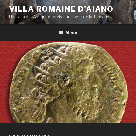
Aller
VILLA ROMAINE D'AIANO
au
Une villa de l'Antiquité tardive au coeur de la Toscane
contenu
principal
Menu