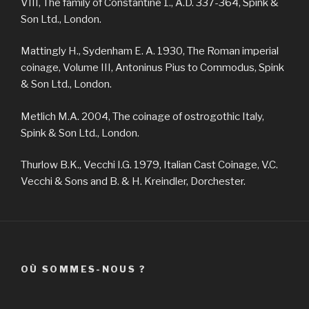
VIII, The family of Constantine 1., A.D. 337-364, Spink &
Son Ltd., London.
Mattingly H., Sydenham E. A. 1930, The Roman imperial
coinage, Volume III, Antoninus Pius to Commodus, Spink
& Son Ltd., London.
Metlich M.A. 2004, The coinage of ostrogothic Italy,
Spink & Son Ltd., London.
Thurlow B.K., Vecchi I.G. 1979, Italian Cast Coinage, V.C.
Vecchi & Sons and B. & H. Kreindler, Dorchester.
OÙ SOMMES-NOUS ?