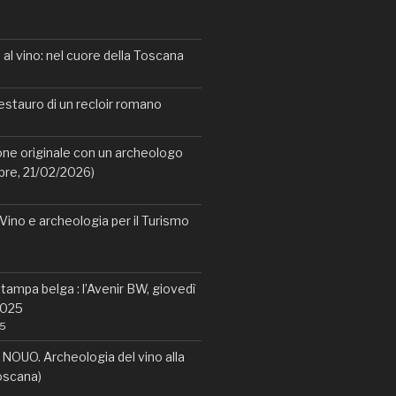
al vino: nel cuore della Toscana
restauro di un recloir romano
one originale con un archeologo
ibre, 21/02/2026)
ino e archeologia per il Turismo
stampa belga : l’Avenir BW, giovedì
2025
25
OUO. Archeologia del vino alla
Toscana)