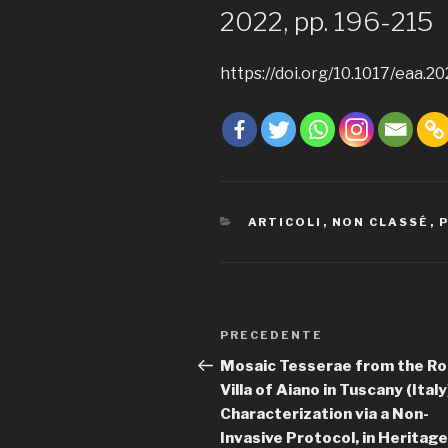
2022, pp. 196-215
https://doi.org/10.1017/eaa.20
CATEGORIE
ARTICOLI
,
NON CLASSÉ
,
Navigazione
PRECEDENTE
Articolo
articoli
precedente:
Mosaic Tesserae from the R
Villa of Aiano in Tuscany (Italy
Characterization via a Non-
Invasive Protocol, in Heritage