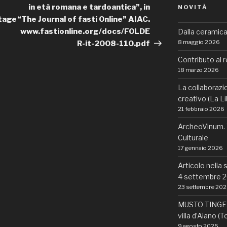
in età romana e tardoantica”, in
NOVITÀ
itage
“The Journal of fasti Online” AIAC.
www.fastionline.org/docs/FOLDE
Dalla ceramica 
8 maggio 2026
R-it-2008-110.pdf
Contributo al 
18 marzo 2026
La collaborazi
creativo (La L
21 febbraio 2026
ArcheoVinum. V
Culturale
17 gennaio 2026
Articolo nella 
4 settembre 
23 settembre 20
MUSTO TINGE N
villa d’Aiano (
9 agosto 2025