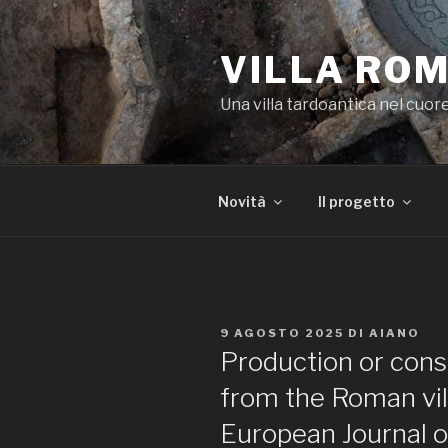
Salta
al
VILLA ROM
contenuto
Una villa tardoantica nel cuor
Novità
Il progetto
PUBBLICATO
9 AGOSTO 2025
DI
AIANO
IL
Production or con
from the Roman vill
European Journal of