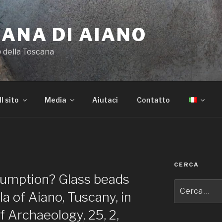
ANA DI AIANO
e della Toscana
Il sito
Media
Aiutaci
Contatto
CERCA
sumption? Glass beads
Cerca:
a of Aiano, Tuscany, in
 Archaeology, 25, 2,