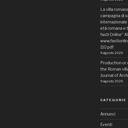
La villa romana 
campagna di sc
internazionale “
età romana e t
fasti Online” A
www.fastionli
110.pdf
9 agosto 2025
Production or
the Roman vill
Journal of Arch
9 agosto 2025
CATEGORIE
Annunci
Eventi