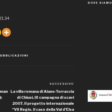
DOVE SIAM
21.34
PUBBLICAZIONI
SUCCESSIVO
Articolo
successivo
oman
La villa romana di Aiano-Torraccia
):
di Chiusi, III campagna di scavi
2007. Il progetto internazionale
“VII Regio. Il caso della Val d’Elsa