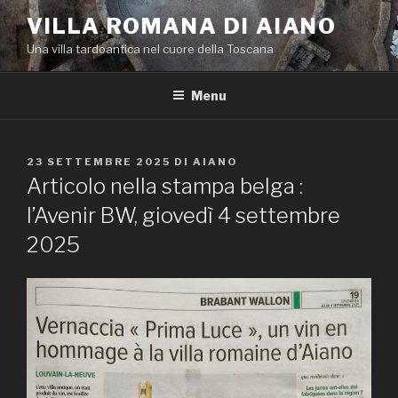
Salta
VILLA ROMANA DI AIANO
al
Una villa tardoantica nel cuore della Toscana
contenuto
Menu
PUBBLICATO
23 SETTEMBRE 2025
DI
AIANO
IL
Articolo nella stampa belga :
l’Avenir BW, giovedì 4 settembre
2025