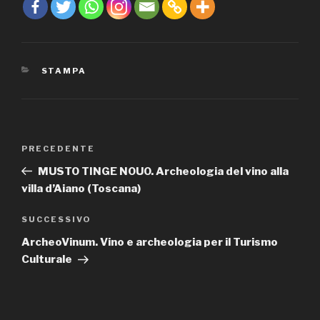
CATEGORIE
STAMPA
Navigazione
PRECEDENTE
Articolo
articoli
precedente:
MUSTO TINGE NOUO. Archeologia del vino alla
villa d’Aiano (Toscana)
SUCCESSIVO
Articolo
successivo
ArcheoVinum. Vino e archeologia per il Turismo
Culturale