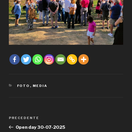
CATEGORIE
FOTO
,
MEDIA
Navigazione
PRECEDENTE
Articolo
articoli
precedente:
Open day 30-07-2025