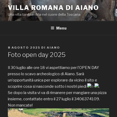
Salta
VILLA ROMANA DI AIANO
al
Una villa tardoantica nel cuore della Toscana
contenuto
Menu
PUBBLICATO
8 AGOSTO 2025
DI
AIANO
IL
Foto open day 2025
Il 30 luglio alle ore 18 vi aspettiamo per l’OPEN DAY
presso lo scavo archeologico di Aiano. Sarà
un’opportunità unica per esplorare da vicino il sito e
scoprire cosa si nasconde sotto i nostri piedi
.
Se dopo la visita vi va di rimanere per mangiare una pizza
insieme, contattate entro il 27 luglio il 3406374109.
Non mancate!