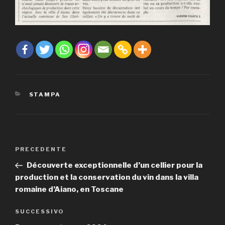
CATEGORIE
STAMPA
Navigazione
PRECEDENTE
Articolo
articoli
precedente:
Découverte exceptionnelle d’un cellier pour la
production et la conservation du vin dans la villa
romaine d’Aiano, en Toscane
SUCCESSIVO
Articolo
successivo