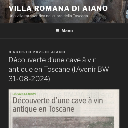
Salta
VILLA ROMANA DI AIANO
al
Una villa tardoantica nel cuore della Toscana
contenuto
Menu
PUBBLICATO
8 AGOSTO 2025
DI
AIANO
IL
Découverte d’une cave à vin
antique en Toscane (l’Avenir BW
31-08-2024)