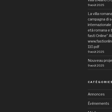
9 août 2025
La villa romana 
campagna di sc
internazionale “
età romana e t
fasti Online” A
www.fastionli
110.pdf
9 août 2025
Nouveau proje
9 août 2025
CATÉGORIE
Annonces
Événements