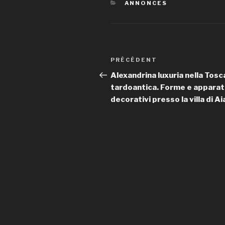
CATÉGORIES
ANNONCES
Navigation
PRÉCÉDENT
Article
de
précédent
Alexandrina luxuria nella Tos
tardoantica. Forme e apparat
l’article
decorativi presso la villa di A