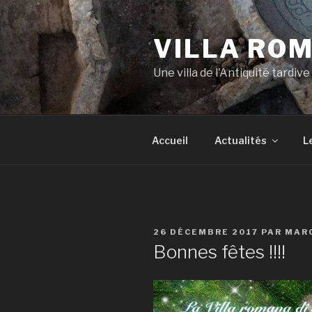
Aller
au
VILLA ROM
contenu
principal
Une villa de l'Antiquité tardiv
Accueil
Actualités
L
PUBLIÉ
26 DÉCEMBRE 2017
PAR
MARC
LE
Bonnes fêtes !!!!