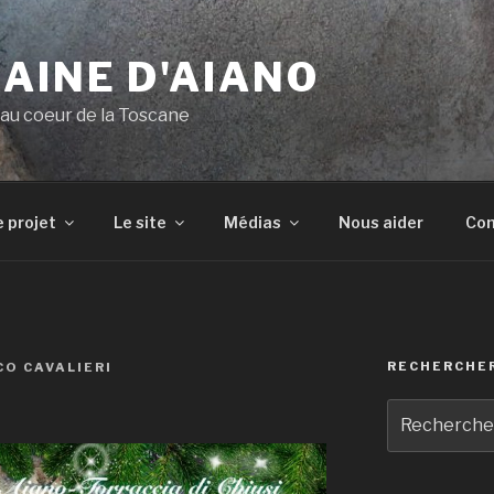
AINE D'AIANO
e au coeur de la Toscane
e projet
Le site
Médias
Nous aider
Con
RECHERCHE
O CAVALIERI
Recherche
pour
: