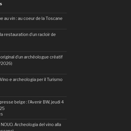
S
e au vin : au coeur de la Toscane
la restauration d’un racloir de
original d’un archéologue créatif
2/2026)
ino e archeologia per il Turismo
 presse belge : l’Avenir BW, jeudi 4
25
25
OUO. Archeologia del vino alla
Toscana)