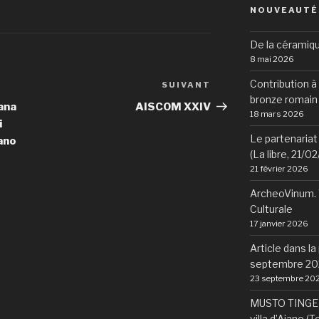
NOUVEAUTÉ
De la céramiqu
8 mai 2026
Contribution à 
SUIVANT
Article
bronze romain
suivant
cana
AISCOM XXIV
18 mars 2026
i
Le partenariat 
iano
(La libre, 21/0
21 février 2026
ArcheoVinum. V
Culturale
17 janvier 2026
Article dans la
septembre 20
23 septembre 20
MUSTO TINGE N
villa d’Aiano (