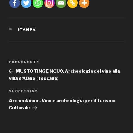
CATEGORIE
STAMPA
Navigazione
PRECEDENTE
Articolo
articoli
precedente:
MUSTO TINGE NOUO. Archeologia del vino alla
villa d’Aiano (Toscana)
SUCCESSIVO
Articolo
successivo
ArcheoVinum. Vino e archeologia per il Turismo
Culturale