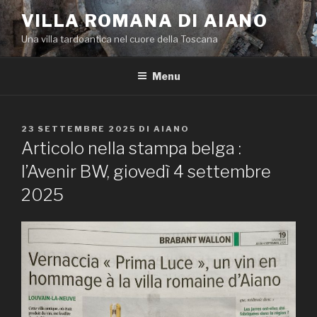
Salta
VILLA ROMANA DI AIANO
al
Una villa tardoantica nel cuore della Toscana
contenuto
Menu
PUBBLICATO
23 SETTEMBRE 2025
DI
AIANO
IL
Articolo nella stampa belga :
l’Avenir BW, giovedì 4 settembre
2025