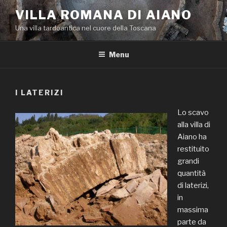
Salta
VILLA ROMANA DI AIANO
al
Una villa tardoantica nel cuore della Toscana
contenuto
Menu
I LATERIZI
Lo scavo
alla villa di
Aiano ha
restituito
grandi
quantità
di laterizi,
in
massima
parte da