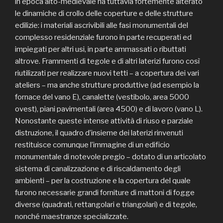
in epoca alto-medievale ha tuttavia fortemente alterato
le dinamiche di crollo delle coperture e delle strutture
edilizie: i materiali ascrivibili alle fasi monumentali del
complesso residenziale furono in parte recuperati ed
impiegati per altri usi, in parte ammassati o ributtati
altrove. Frammenti di tegole e di altri laterizi furono così
riutilizzati per realizzare nuovi tetti – a copertura dei vari
ateliers – ma anche strutture produttive (ad esempio la
fornace del vano E), canalette (vestibolo, area 5000
ovest), piani pavimentali (area 4500) e di lavoro (vano L).
Nonostante queste intense attività di riuso e parziale
distruzione, il quadro d’insieme dei laterizi rinvenuti
restituisce comunque l’immagine di un edificio
monumentale di notevole pregio – dotato di un articolato
sistema di canalizzazione e di riscaldamento degli
ambienti – per la costruzione e la copertura del quale
furono necessarie grandi forniture di mattoni di fogge
diverse (quadrati, rettangolari e triangolari) e di tegole,
nonché maestranze specializzate.