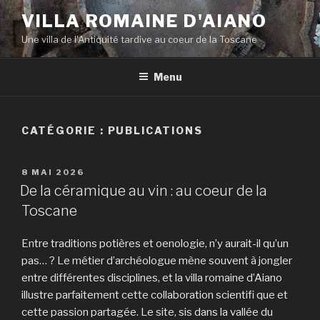
Aller
VILLA ROMAINE D'AIANO
au
Une villa de l'Antiquité tardive au coeur de la Toscane
contenu
principal
Menu
CATÉGORIE : PUBLICATIONS
PUBLIÉ
8 MAI 2026
LE
De la céramique au vin : au coeur de la
Toscane
Entre traditions potières et oenologie, n’y aurait-il qu’un
pas… ? Le métier d’archéologue mène souvent à jongler
entre différentes disciplines, et la villa romaine d’Aiano
illustre parfaitement cette collaboration scientifi que et
cette passion partagée. Le site, sis dans la vallée du