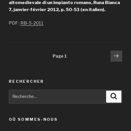
altomedievale di un impianto romano, Runa Bianca
7, janvier-février 2012, p. 50-53 (en italien).
PDF :
RB-5-2011
Navigation
Pag
Page
1
suiv
des
articles
RECHERCHER
Recherche
Reche
pour
:
OÙ SOMMES-NOUS