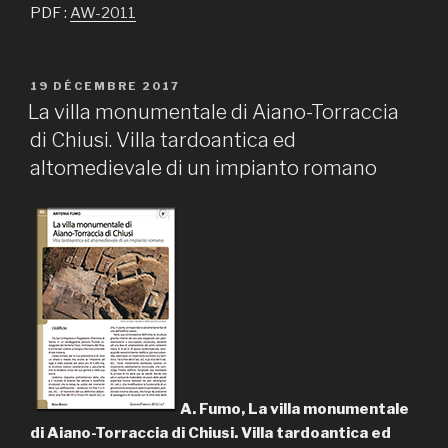
PDF :
AW-2011
PUBLIÉ
19 DÉCEMBRE 2017
LE
La villa monumentale di Aiano-Torraccia
di Chiusi. Villa tardoantica ed
altomedievale di un impianto romano
A. Fumo, La villa monumentale
di Aiano-Torraccia di Chiusi. Villa tardoantica ed