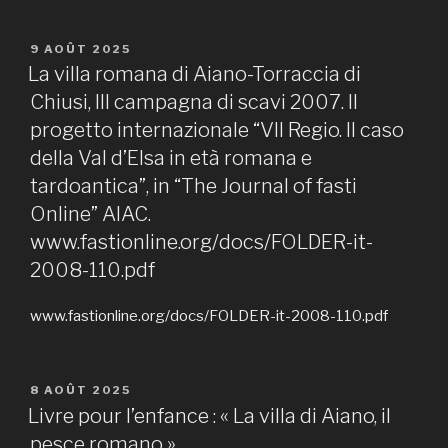
PUBLIÉ
9 AOÛT 2025
LE
La villa romana di Aiano-Torraccia di
Chiusi, III campagna di scavi 2007. Il
progetto internazionale “VII Regio. Il caso
della Val d’Elsa in età romana e
tardoantica”, in “The Journal of fasti
Online” AIAC.
www.fastionline.org/docs/FOLDER-it-
2008-110.pdf
www.fastionline.org/docs/FOLDER-it-2008-110.pdf
PUBLIÉ
8 AOÛT 2025
LE
Livre pour l’enfance : « La villa di Aiano, il
pesce romano »