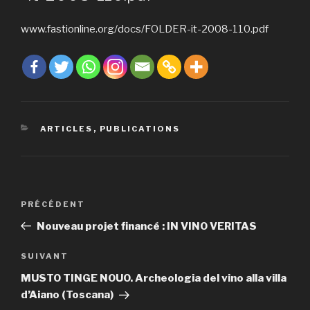
www.fastionline.org/docs/FOLDER-it-2008-110.pdf
CATÉGORIES
ARTICLES
,
PUBLICATIONS
Navigation
PRÉCÉDENT
Article
de
précédent
Nouveau projet financé : IN VINO VERITAS
l’article
SUIVANT
Article
suivant
MUSTO TINGE NOUO. Archeologia del vino alla villa
d’Aiano (Toscana)