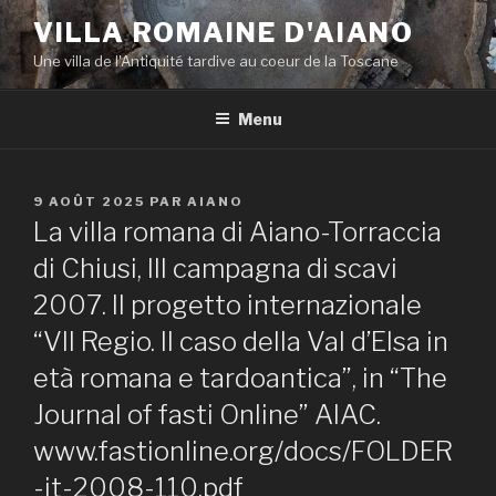
Aller
VILLA ROMAINE D'AIANO
au
Une villa de l'Antiquité tardive au coeur de la Toscane
contenu
principal
Menu
PUBLIÉ
9 AOÛT 2025
PAR
AIANO
LE
La villa romana di Aiano-Torraccia
di Chiusi, III campagna di scavi
2007. Il progetto internazionale
“VII Regio. Il caso della Val d’Elsa in
età romana e tardoantica”, in “The
Journal of fasti Online” AIAC.
www.fastionline.org/docs/FOLDER
-it-2008-110.pdf