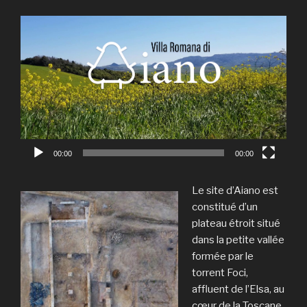
Lecteur
vidéo
00:00
00:00
Le site d’Aiano est
constitué d’un
plateau étroit situé
dans la petite vallée
formée par le
torrent Foci,
affluent de l’Elsa, au
cœur de la Toscane,